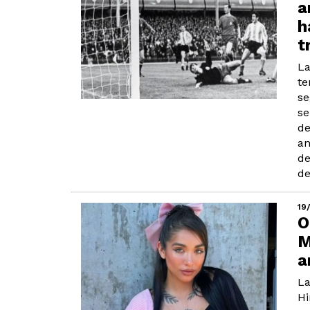
a
h
t
La
te
se
se
de
an
de
de
19
O
M
a
La
Hi