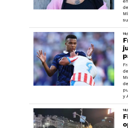
en
de
Mi
su
19
F
j
p
Fr
de
Mu
de
pu
y 
18
F
o