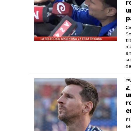
r
u
p
Ci
Se
tr
au
em
so
da
20
¿
u
r
e
El
se