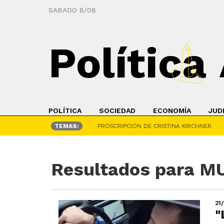
SABADO 8/08
Política
POLÍTICA
SOCIEDAD
ECONOMÍA
JUD
TEMAS:
PROSCRIPCIÓN DE CRISTINA KIRCHNER
Resultados para 
21
"