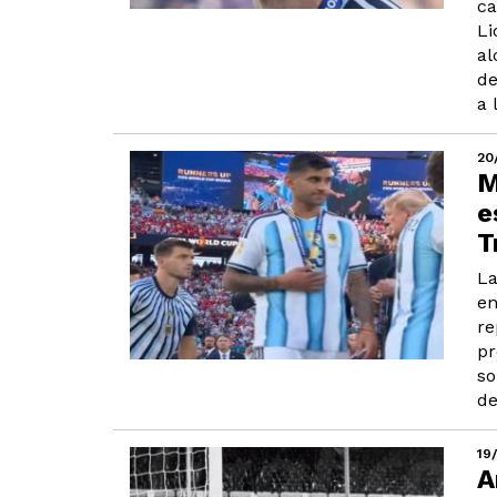
ca
Li
al
de
a 
20
M
e
T
La
en
re
pr
so
de
19
A