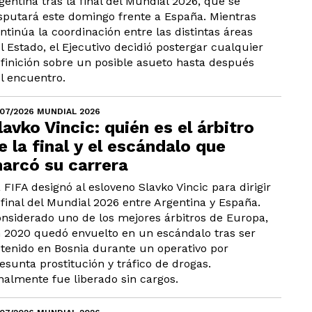
gentina tras la final del Mundial 2026, que se
sputará este domingo frente a España. Mientras
ntinúa la coordinación entre las distintas áreas
l Estado, el Ejecutivo decidió postergar cualquier
finición sobre un posible asueto hasta después
l encuentro.
/07/2026 MUNDIAL 2026
lavko Vincic: quién es el árbitro
e la final y el escándalo que
arcó su carrera
 FIFA designó al esloveno Slavko Vincic para dirigir
 final del Mundial 2026 entre Argentina y España.
nsiderado uno de los mejores árbitros de Europa,
 2020 quedó envuelto en un escándalo tras ser
tenido en Bosnia durante un operativo por
esunta prostitución y tráfico de drogas.
nalmente fue liberado sin cargos.