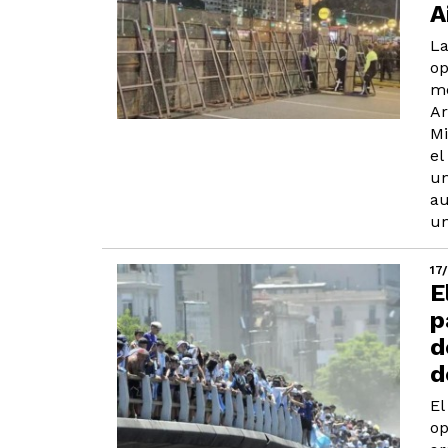
A
La
op
mo
Ar
Mi
el
un
au
un
17
E
p
d
d
El
op