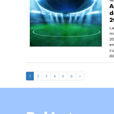
15
A
d
2
La
ma
20
en
cu
dó
1
2
3
4
5
6
»