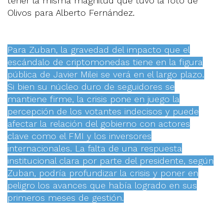
tener la misma magnitud que tuvo la foto de
Olivos para Alberto Fernández.
Para Zuban, la gravedad del impacto que el
escándalo de criptomonedas tiene en la figura
pública de Javier Milei se verá en el largo plazo.
Si bien su núcleo duro de seguidores se
mantiene firme, la crisis pone en juego la
percepción de los votantes indecisos y puede
afectar la relación del gobierno con actores
clave como el FMI y los inversores
internacionales. La falta de una respuesta
institucional clara por parte del presidente, según
Zuban, podría profundizar la crisis y poner en
peligro los avances que había logrado en sus
primeros meses de gestión.