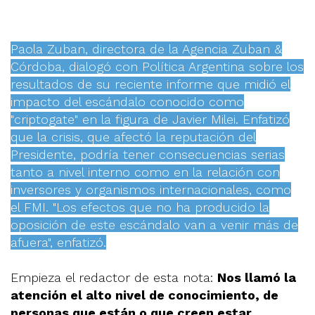
Paola Zuban, directora de la Agencia Zuban &
Córdoba, dialogó con Política Argentina sobre los
resultados de su reciente informe que midió el
impacto del escándalo conocido como
"criptogate" en la figura de Javier Milei. Enfatizó
que la crisis, que afectó la reputación del
Presidente, podría tener consecuencias serias
tanto a nivel interno como en la relación con
inversores y organismos internacionales, como
el FMI. "Los efectos que no ha producido la
oposición de este escándalo van a venir más de
afuera", enfatizó.
Empieza el redactor de esta nota:
Nos llamó la
atención el alto nivel de conocimiento, de
personas que están o que creen estar