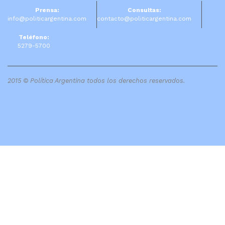
Prensa:
Consultas:
info@politicargentina.com
contacto@politicargentina.com
Teléfono:
5279-5700
2015 © Política Argentina todos los derechos reservados.